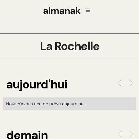
La Rochelle
aujourd'hui
Nous n'avons rien de prévu aujourd'hui...
demain