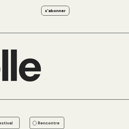
s'abonner
lle
estival
Rencontre