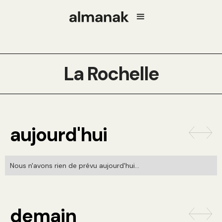
La Rochelle
aujourd'hui
Nous n'avons rien de prévu aujourd'hui...
demain