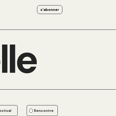
s'abonner
lle
estival
Rencontre