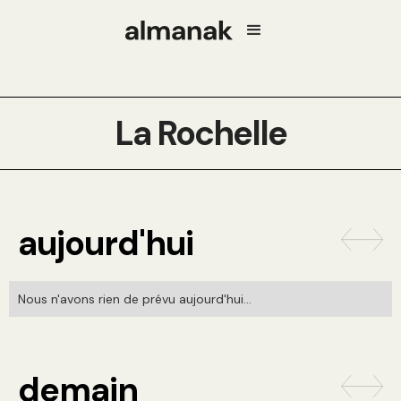
La Rochelle
aujourd'hui
Nous n'avons rien de prévu aujourd'hui...
demain