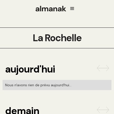
La Rochelle
aujourd'hui
Nous n'avons rien de prévu aujourd'hui...
demain