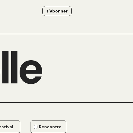
s'abonner
lle
estival
Rencontre