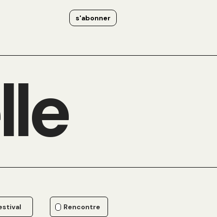
s'abonner
lle
estival
Rencontre