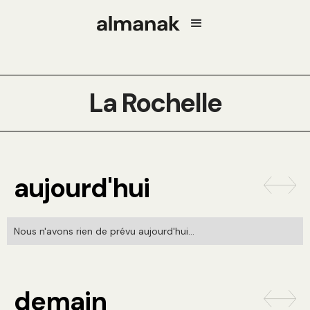
La Rochelle
aujourd'hui
Nous n'avons rien de prévu aujourd'hui...
demain