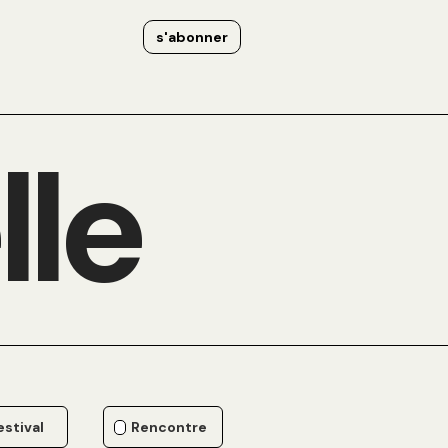
s'abonner
lle
estival
Rencontre