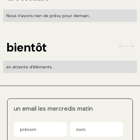
Nous n'avons rien de prévu pour demain...
bientôt
en attente d'éléments...
un email les mercredis matin