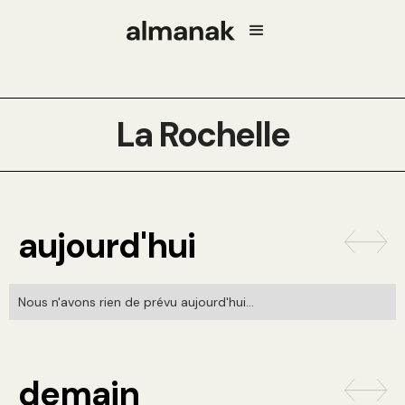
La Rochelle
aujourd'hui
Nous n'avons rien de prévu aujourd'hui...
demain