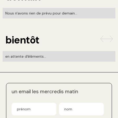
Nous n'avons rien de prévu pour demain...
bientôt
en attente d'éléments...
un email les mercredis matin