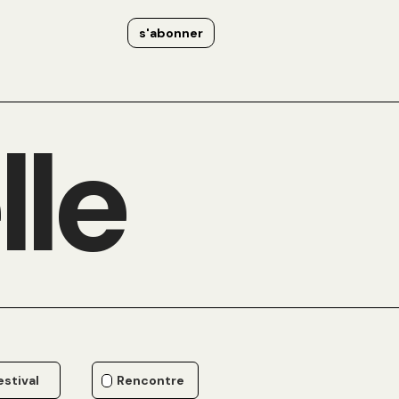
s'abonner
lle
estival
Rencontre