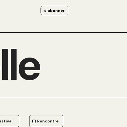
s'abonner
lle
estival
Rencontre