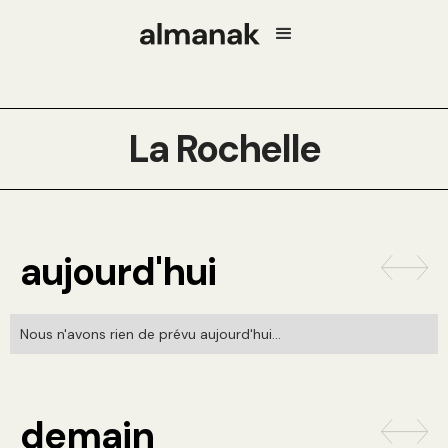
La Rochelle
aujourd'hui
Nous n'avons rien de prévu aujourd'hui...
demain