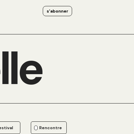
s'abonner
lle
estival
Rencontre