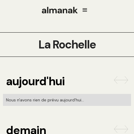
La Rochelle
aujourd'hui
Nous n'avons rien de prévu aujourd'hui...
demain